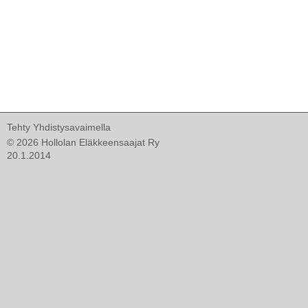
Tehty Yhdistysavaimella
©
2026 Hollolan Eläkkeensaajat Ry
20.1.2014